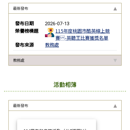
最新發布
榮譽榜列表
發布日期
2026-07-13
榮譽榜標題
115年度桃園市酷英線上競
賽 -英聽王比賽獲獎名單
發布來源
教務處
教務處
活動相簿
最新發布