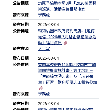
公告標題
請惠予協助本局8月「2026桃園藝
術巡演」活動宣傳相關事宜
發布來源
學務處
發布日期
2026-08-04
公告標題
轉知桃園市政府特約商店-【遠傳
電信_2026年八月爸企獻禮優惠活
有2個附檔
動】福利資訊
發布來源
人事室
發布日期
2026-08-04
公告標題
有關本校辦理115年度校園志工輔
導團推廣實施計畫，志工培訓－
「生命繪本動起來」及「玩具醫
生」研習，歡迎所屬志工報名參加
有2個附檔
發布來源
學務處
發布日期
2026-08-04
公告標題
轉知中華民國志願服務協會辦理