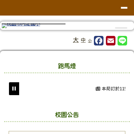
桃園市中壢區內定國小
導覽列
跳至主內容區
⏸
工具列
大
中
小
頁尾區域
上中區域內容
跑馬燈
本局訂於115年8
校園公告