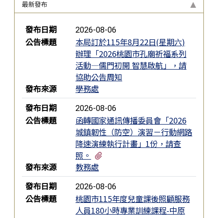
最新發布
新聞列表
發布日期
2026-08-06
公告標題
本局訂於115年8月22日(星期六)
辦理「2026桃園市孔廟祈福系列
活動—儒門初開 智慧啟航」，請
協助公告周知
發布來源
學務處
發布日期
2026-08-06
公告標題
函轉國家通訊傳播委員會「2026
城鎮韌性（防空）演習－行動網路
降速演練執行計畫」1份，請查
有1個附檔
照。
發布來源
教務處
發布日期
2026-08-06
公告標題
桃園市115年度兒童課後照顧服務
人員180小時專業訓練課程-中原