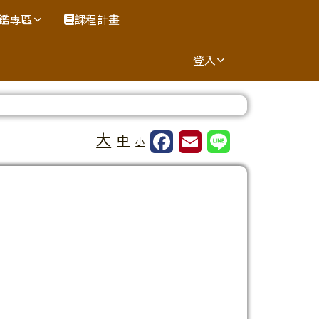
鑑專區
課程計畫
登入
⏸
大
中
小