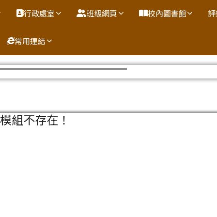
行政處室
班級網頁
校內圖書館
評
常用連結
內容區域
選模組不存在！