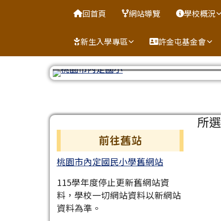
桃園市中壢區內定國小
導覽列
跳至主內容區
回首頁
網站導覽
學校概況
新生入學專區
許金屯基金會
工具列
頁尾區域
主
所
左邊區域內容
前往舊站
桃園市內定國民小學舊網站
115學年度停止更新舊網站資
料，學校一切網站資料以新網站
資料為準。